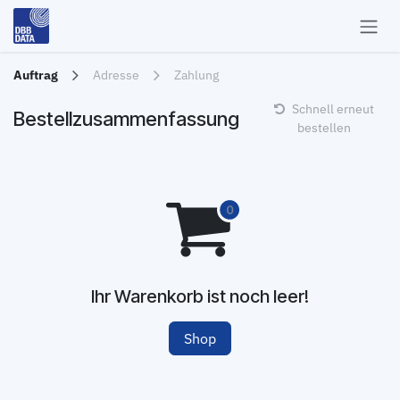
Zum Inhalt springen
Auftrag
Adresse
Zahlung
Schnell erneut
Bestellzusammenfassung
bestellen
Ihr Warenkorb ist noch leer!
Shop